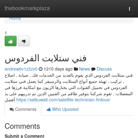
Home
thebookmarkplaza
Togg
navi
Home
1
فني ستلايت الفردوس
andrew6v1z2zv0
1210 days ago
News
Discuss
فني ستلايت الفردوس الذي يقوم بالعديد من الخدمات فك , صيانة , اصلاح
, تركيب , تهيئة جميع أنواع الستلايت والرسيفر كما يعمل فني ستلايت
الفردوس في تحميل القنوات التي يختارها الزبون مع امكانية فرزها في
المفضلات , تقوم شركتنا بتوفير طاقم من الفنيين الذين تم تدريبهم على يد
أفضل
https://satkuwait.com/satellite-technician-firdous/
Comments
Who Upvoted
Comments
Submit a Comment