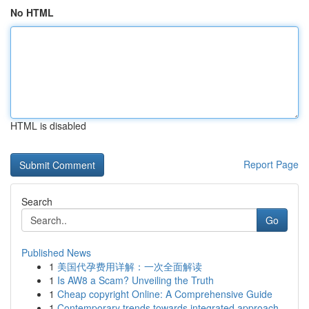
No HTML
HTML is disabled
Report Page
Search
Go
Published News
1
美国代孕费用详解：一次全面解读
1
Is AW8 a Scam? Unveiling the Truth
1
Cheap copyright Online: A Comprehensive Guide
1
Contemporary trends towards integrated approach...