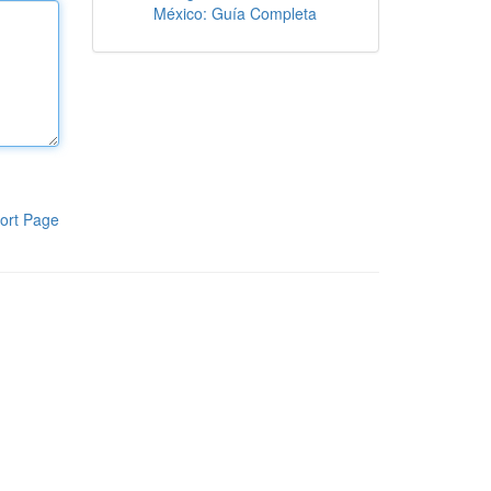
México: Guía Completa
ort Page