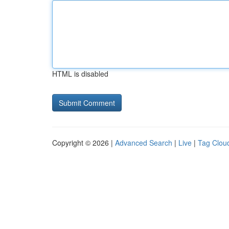
HTML is disabled
Copyright © 2026 |
Advanced Search
|
Live
|
Tag Clou