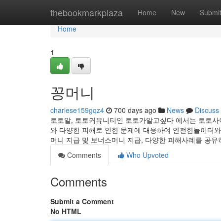
Home
thebookmarkplaza
Home
New
Submi
Home
1
꽁머니
charlese159gqz4
700 days ago
News
Discuss
토토알, 토토커뮤니티인 토토가알고싶다 에서는 토토사이
와 다양한 피해로 인한 문제에 대응하여 안전한놀이터와
머니 지급 및 보너스머니 지급, 다양한 피해사례를 공
Comments
Who Upvoted
Comments
Submit a Comment
No HTML