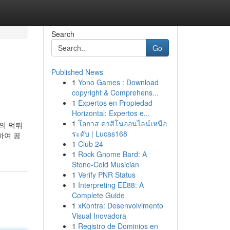
Search
Go
Published News
1
Yono Games : Download
copyright & Comprehens...
1
Expertos en Propiedad
Horizontal: Expertos e...
1
โอกาส คาสิโนออนไลน์เหนือ
의 먹튀
ระดับ | Lucas168
하여 꽁
1
Club 24
1
Rock Gnome Bard: A
Stone-Cold Musician
1
Verify PNR Status
1
Interpreting EE88: A
Complete Guide
1
xKontra: Desenvolvimento
Visual Inovadora
1
Registro de Dominios en