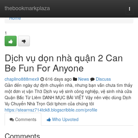
Home
thebookmarkplaza
Togg
navi
Home
1
Dịch vụ dọn nhà quận 2 Can
Be Fun For Anyone
chaplino888mex9
616 days ago
News
Discuss
Gần đến ngày dự định chuyển nhà, nhưng bạn vẫn chưa tìm thấy
một đơn vị vận Th3 Dịch vụ vệ sinh công nghiệp, vệ sinh nhà cửa
Quận Bắc Từ Liêm DANH MỤC BÀI VIẾT Vậy nên việc dùng Dịch
Vụ Chuyển Nhà Trọn Gói tphcm của chúng tôi
https://stearnsz714tck8.blogscribble.com/profile
Comments
Who Upvoted
Comments