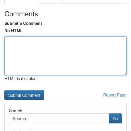
Comments
Submit a Comment
No HTML
HTML is disabled
Report Page
Search
Go