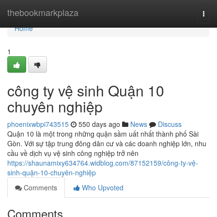
Home
thebookmarkplaza
Togg
navi
Home
1
công ty vệ sinh Quận 10
chuyên nghiệp
phoenixwbpi743515
550 days ago
News
Discuss
Quận 10 là một trong những quận sầm uất nhất thành phố Sài
Gòn. Với sự tập trung đông dân cư và các doanh nghiệp lớn, nhu
cầu về dịch vụ vệ sinh công nghiệp trở nên
https://shaunamixy634764.widblog.com/87152159/công-ty-vệ-
sinh-quận-10-chuyên-nghiệp
Comments
Who Upvoted
Comments