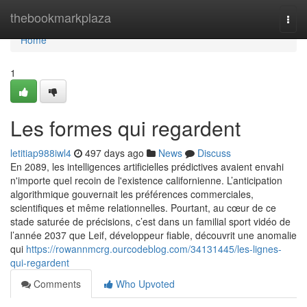
Home
thebookmarkplaza
Togg
navi
Home
1
Les formes qui regardent
letitiap988iwl4
497 days ago
News
Discuss
En 2089, les intelligences artificielles prédictives avaient envahi
n'importe quel recoin de l'existence californienne. L’anticipation
algorithmique gouvernait les préférences commerciales,
scientifiques et même relationnelles. Pourtant, au cœur de ce
stade saturée de précisions, c’est dans un familial sport vidéo de
l’année 2037 que Leif, développeur fiable, découvrit une anomalie
qui
https://rowannmcrg.ourcodeblog.com/34131445/les-lignes-
qui-regardent
Comments
Who Upvoted