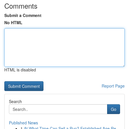
Comments
Submit a Comment
No HTML
HTML is disabled
Report Page
Search
Go
Published News
1
At What Time Can Sell a Pup? Established Age Re...