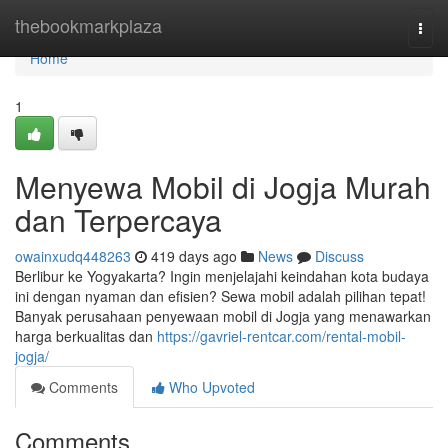
Home
thebookmarkplaza
Togg
navi
Home
1
Menyewa Mobil di Jogja Murah
dan Terpercaya
owainxudq448263
419 days ago
News
Discuss
Berlibur ke Yogyakarta? Ingin menjelajahi keindahan kota budaya
ini dengan nyaman dan efisien? Sewa mobil adalah pilihan tepat!
Banyak perusahaan penyewaan mobil di Jogja yang menawarkan
harga berkualitas dan
https://gavriel-rentcar.com/rental-mobil-
jogja/
Comments
Who Upvoted
Comments