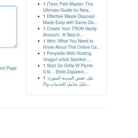
1
{Teen Patti Master: The
Ultimate Guide for New...
1
Effective Waste Disposal
Made Easy with Same-Da...
1
Create Your TRON Vanity
Account : A Step-b...
1
88m: What You Need to
Know About This Online Ca...
1
Penyedia Web Hosting
Unggul untuk Syarikat ...
1
Start Do Grilla W Płynie
ort Page
0,5L - Efekt Zapaleni...
1
نقل عفش المدينة المنورة:
دليل شامل للخدمات والأ...