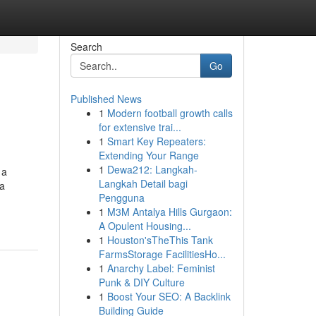
Search
Go
Published News
1
Modern football growth calls
for extensive trai...
1
Smart Key Repeaters:
Extending Your Range
1
Dewa212: Langkah-
 a
Langkah Detail bagi
ca
Pengguna
1
M3M Antalya Hills Gurgaon:
A Opulent Housing...
1
Houston'sTheThis Tank
FarmsStorage FacilitiesHo...
1
Anarchy Label: Feminist
Punk & DIY Culture
1
Boost Your SEO: A Backlink
Building Guide