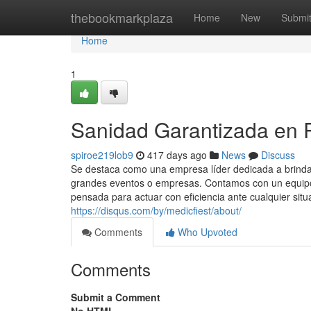
Home
thebookmarkplaza
Home
New
Submi
Home
1
Sanidad Garantizada en R
spiroe219lob9
417 days ago
News
Discuss
Se destaca como una empresa líder dedicada a brindar
grandes eventos o empresas. Contamos con un equipo 
pensada para actuar con eficiencia ante cualquier situ
https://disqus.com/by/medicfiest/about/
Comments
Who Upvoted
Comments
Submit a Comment