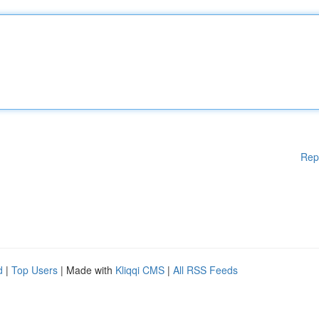
Rep
d
|
Top Users
| Made with
Kliqqi CMS
|
All RSS Feeds