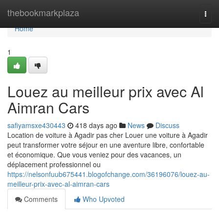
Home
thebookmarkplaza
Togg
navi
Home
1
Louez au meilleur prix avec Al
Aimran Cars
safiyamsxe430443
418 days ago
News
Discuss
Location de voiture à Agadir pas cher Louer une voiture à Agadir
peut transformer votre séjour en une aventure libre, confortable
et économique. Que vous veniez pour des vacances, un
déplacement professionnel ou
https://nelsonfuub675441.blogofchange.com/36196076/louez-au-
meilleur-prix-avec-al-aimran-cars
Comments
Who Upvoted