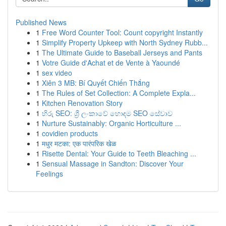
Published News
1
Free Word Counter Tool: Count copyright Instantly
1
Simplify Property Upkeep with North Sydney Rubb...
1
The Ultimate Guide to Baseball Jerseys and Pants
1
Votre Guide d'Achat et de Vente à Yaoundé
1
sex video
1
Xiên 3 MB: Bí Quyết Chiến Thắng
1
The Rules of Set Collection: A Complete Expla...
1
Kitchen Renovation Story
1
හිරු SEO: ශ්‍රී ලංකාවේ හොඳම SEO සේවාව
1
Nurture Sustainably: Organic Horticulture ...
1
covidien products
1
मधुर मटका: एक पारंपरिक खेळ
1
Risette Dental: Your Guide to Teeth Bleaching ...
1
Sensual Massage in Sandton: Discover Your
Feelings