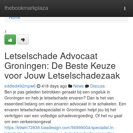
Home
thebookmarkplaza
Togg
navi
Home
1
Letselschade Advocaat
Groningen: De Beste Keuze
voor Jouw Letselschadezaak
eddied492mpw6
418 days ago
News
Discuss
Ben je pas geleden betrokken geraakt bij een ongeluk in
Groningen en heb je letselschade ervaren? Dan is het van
essentieel belang om een ervaren advocaat in te schakelen. Een
ervaren letselschadespecialist in Groningen helpt jou bij het
verkrijgen van een volledige schadevergoeding. Of het nu gaat
om een verkeersongeval
https://k9win72839.ivasdesign.com/56999004/specialist-in-