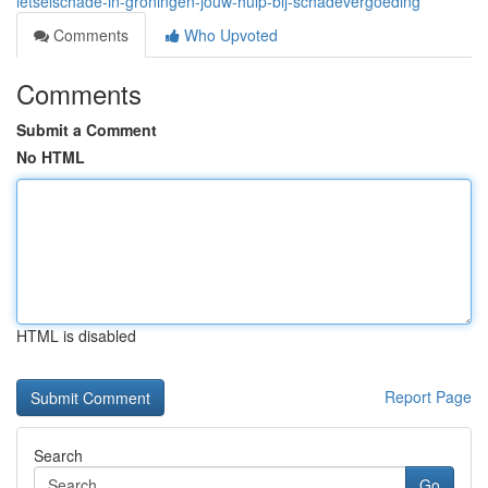
letselschade-in-groningen-jouw-hulp-bij-schadevergoeding
Comments
Who Upvoted
Comments
Submit a Comment
No HTML
HTML is disabled
Report Page
Search
Go