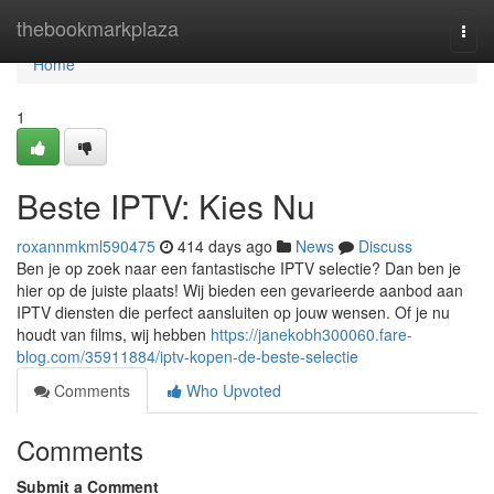
Home
thebookmarkplaza
Togg
navi
Home
1
Beste IPTV: Kies Nu
roxannmkml590475
414 days ago
News
Discuss
Ben je op zoek naar een fantastische IPTV selectie? Dan ben je
hier op de juiste plaats! Wij bieden een gevarieerde aanbod aan
IPTV diensten die perfect aansluiten op jouw wensen. Of je nu
houdt van films, wij hebben
https://janekobh300060.fare-
blog.com/35911884/iptv-kopen-de-beste-selectie
Comments
Who Upvoted
Comments
Submit a Comment