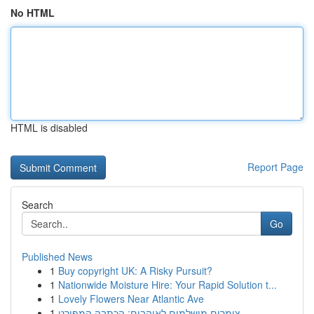
No HTML
HTML is disabled
Report Page
Search
Go
Published News
1
Buy copyright UK: A Risky Pursuit?
1
Nationwide Moisture Hire: Your Rapid Solution t...
1
Lovely Flowers Near Atlantic Ave
1
צימרים מושלמים לאוהבים: הכתבה המפורט