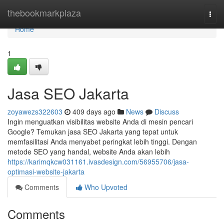
Home
thebookmarkplaza
Togg
navi
Home
1
Jasa SEO Jakarta
zoyawezs322603
409 days ago
News
Discuss
Ingin menguatkan visibilitas website Anda di mesin pencari
Google? Temukan jasa SEO Jakarta yang tepat untuk
memfasilitasi Anda menyabet peringkat lebih tinggi. Dengan
metode SEO yang handal, website Anda akan lebih
https://karimqkcw031161.ivasdesign.com/56955706/jasa-
optimasi-website-jakarta
Comments
Who Upvoted
Comments