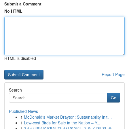
Submit a Comment
No HTML
HTML is disabled
Report Page
Search
Go
Published News
1
McDonald's Market Drayton: Sustainability Initi...
1
Low-cost Birds for Sale in the Nation – Y...
1
강남사무실임대와 강남사옥임대, 기업 이전 전 반...