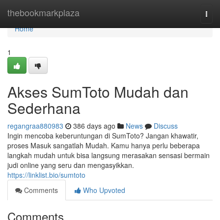
Home
thebookmarkplaza
Togg
navi
Home
1
Akses SumToto Mudah dan
Sederhana
regangraa880983
386 days ago
News
Discuss
Ingin mencoba keberuntungan di SumToto? Jangan khawatir,
proses Masuk sangatlah Mudah. Kamu hanya perlu beberapa
langkah mudah untuk bisa langsung merasakan sensasi bermain
judi online yang seru dan mengasyikkan.
https://linklist.bio/sumtoto
Comments
Who Upvoted
Comments