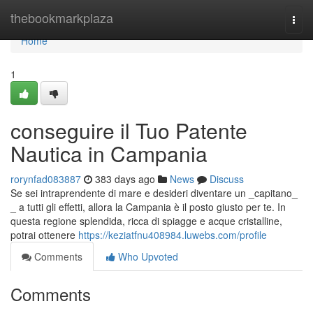
Home
thebookmarkplaza
Togg
navi
Home
1
conseguire il Tuo Patente
Nautica in Campania
rorynfad083887
383 days ago
News
Discuss
Se sei intraprendente di mare e desideri diventare un _capitano_
_ a tutti gli effetti, allora la Campania è il posto giusto per te. In
questa regione splendida, ricca di spiagge e acque cristalline,
potrai ottenere
https://keziatfnu408984.luwebs.com/profile
Comments
Who Upvoted
Comments