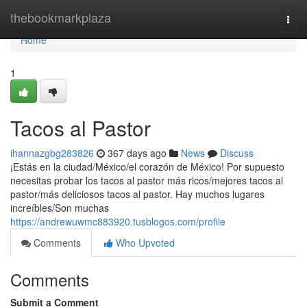
Home
thebookmarkplaza
Togg
navi
Home
1
Tacos al Pastor
ihannazgbg283826
367 days ago
News
Discuss
¡Estás en la ciudad/México/el corazón de México! Por supuesto
necesitas probar los tacos al pastor más ricos/mejores tacos al
pastor/más deliciosos tacos al pastor. Hay muchos lugares
increíbles/Son muchas
https://andrewuwmc883920.tusblogos.com/profile
Comments
Who Upvoted
Comments
Submit a Comment