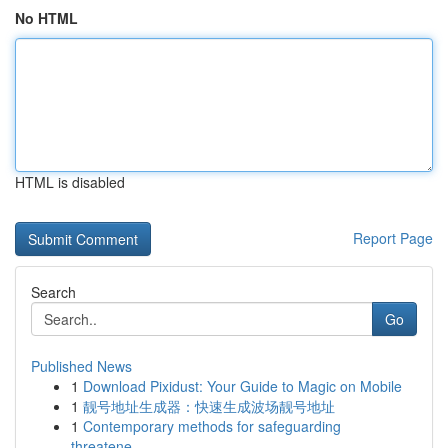
No HTML
HTML is disabled
Report Page
Search
Go
Published News
1
Download Pixidust: Your Guide to Magic on Mobile
1
靓号地址生成器：快速生成波场靓号地址
1
Contemporary methods for safeguarding
threatene...