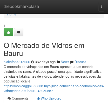
Home
thebookmarkplaza
Togg
navi
Home
1
O Mercado de Vidros em
Bauru
blakefopa815066
362 days ago
News
Discuss
O mercado de vidraçarias em Bauru apresenta um cenário
dinâmico no ramo. A cidade possui uma quantidade significativa
de lojas e fabricantes de vidros, atendendo às necessidades da
população local e
https://monicagghi656608.mybjjblog.com/cenário-econômico-das-
vidraçarias-em-bauru-48956587
Comments
Who Upvoted