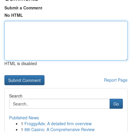
Submit a Comment
No HTML
HTML is disabled
Report Page
Search
Go
Published News
1
FroggyAds: A detailed firm overview
1
88i Casino: A Comprehensive Review