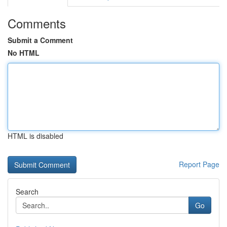
Comments
Submit a Comment
No HTML
HTML is disabled
Report Page
Search
Go