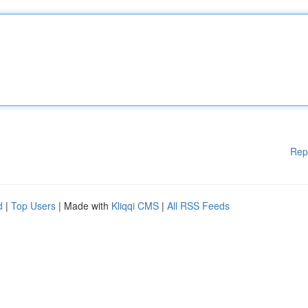
Rep
d
|
Top Users
| Made with
Kliqqi CMS
|
All RSS Feeds