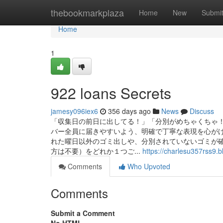
Home
thebookmarkplaza
Home
New
Submi
Home
1
922 loans Secrets
jamesy096iex6
356 days ago
News
Discuss
「収集日の前日に出してる！」「分別がめちゃくちゃ！
バー全員に届きやすいよう、明確で丁寧な表現を心がけ
れた曜日以外のゴミ出しや、分別されていないゴミが確
方は不要）をどれか１つご...
https://charlesu357rss9.b
Comments
Who Upvoted
Comments
Submit a Comment