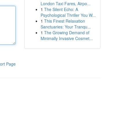
London Taxi Fares, Airpo...
1
The Silent Echo: A
Psychological Thriller You W...
1
This Finest Relaxation
Sanctuaries: Your Tranqu...
1
The Growing Demand of
Minimally Invasive Cosmet...
ort Page