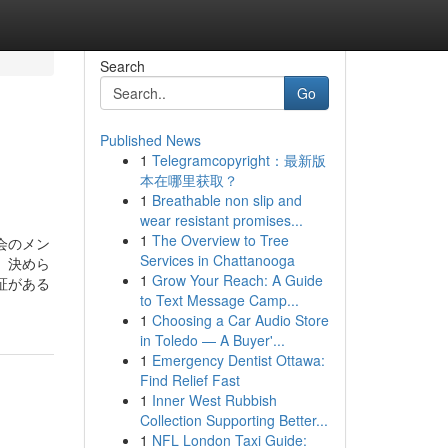
Search
Go
Published News
1
Telegramcopyright：最新版
本在哪里获取？
1
Breathable non slip and
wear resistant promises...
1
The Overview to Tree
会のメン
Services in Chattanooga
、決めら
1
Grow Your Reach: A Guide
証がある
to Text Message Camp...
1
Choosing a Car Audio Store
in Toledo — A Buyer'...
1
Emergency Dentist Ottawa:
Find Relief Fast
1
Inner West Rubbish
Collection Supporting Better...
1
NFL London Taxi Guide: