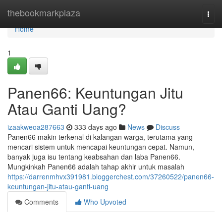
Home
thebookmarkplaza
Togg
navi
Home
1
Panen66: Keuntungan Jitu
Atau Ganti Uang?
izaakweoa287663
333 days ago
News
Discuss
Panen66 makin terkenal di kalangan warga, terutama yang
mencari sistem untuk mencapai keuntungan cepat. Namun,
banyak juga isu tentang keabsahan dan laba Panen66.
Mungkinkah Panen66 adalah tahap akhir untuk masalah
https://darrenmhvx391981.bloggerchest.com/37260522/panen66-
keuntungan-jitu-atau-ganti-uang
Comments
Who Upvoted