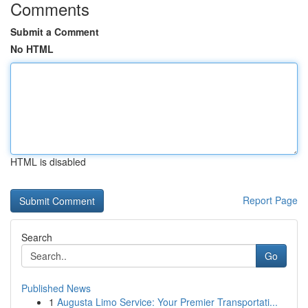
Comments
Submit a Comment
No HTML
HTML is disabled
Report Page
Search
Go
Published News
1
Augusta Limo Service: Your Premier Transportati...