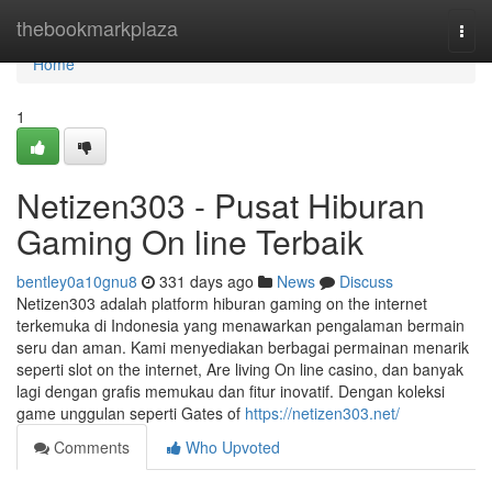
Home
thebookmarkplaza
Togg
navi
Home
1
Netizen303 - Pusat Hiburan
Gaming On line Terbaik
bentley0a10gnu8
331 days ago
News
Discuss
Netizen303 adalah platform hiburan gaming on the internet
terkemuka di Indonesia yang menawarkan pengalaman bermain
seru dan aman. Kami menyediakan berbagai permainan menarik
seperti slot on the internet, Are living On line casino, dan banyak
lagi dengan grafis memukau dan fitur inovatif. Dengan koleksi
game unggulan seperti Gates of
https://netizen303.net/
Comments
Who Upvoted