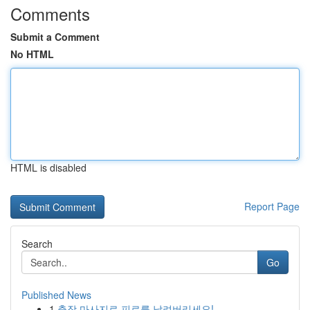
Comments
Submit a Comment
No HTML
HTML is disabled
Report Page
Search
Go
Published News
1
출장 마사지로 피로를 날려버리세요!