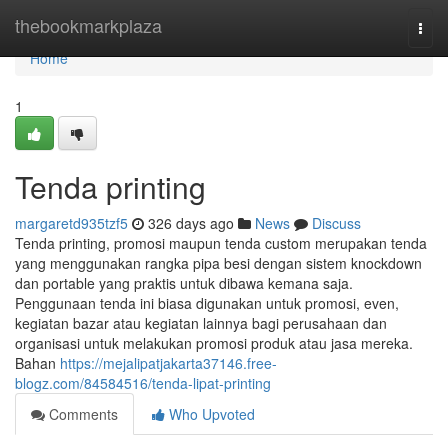
Home
thebookmarkplaza
Togg
navi
Home
1
Tenda printing
margaretd935tzf5
326 days ago
News
Discuss
Tenda printing, promosi maupun tenda custom merupakan tenda
yang menggunakan rangka pipa besi dengan sistem knockdown
dan portable yang praktis untuk dibawa kemana saja.
Penggunaan tenda ini biasa digunakan untuk promosi, even,
kegiatan bazar atau kegiatan lainnya bagi perusahaan dan
organisasi untuk melakukan promosi produk atau jasa mereka.
Bahan
https://mejalipatjakarta37146.free-
blogz.com/84584516/tenda-lipat-printing
Comments
Who Upvoted