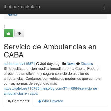
Home
thebookmarkplaza
Togg
navi
Home
1
Servicio de Ambulancias en
CABA
adrianaenov115871
306 days ago
News
Discuss
Si necesitas atención médica inmediata en la Capital Federal,
ofrecemos un eficiente y seguro servicio de alquiler de
ambulancias. Contamos con vehículos modernos que cumplen
con las normas de seguridad más
https://kalefues710765.theisblog.com/37110964/servicio-de-
ambulancias-en-caba
Comments
Who Upvoted