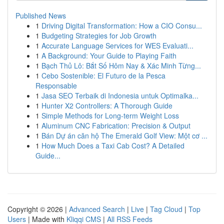
Published News
1
Driving Digital Transformation: How a CIO Consu...
1
Budgeting Strategies for Job Growth
1
Accurate Language Services for WES Evaluati...
1
A Background: Your Guide to Playing Faith
1
Bạch Thủ Lô: Bắt Số Hôm Nay & Xác Minh Từng...
1
Cebo Sostenible: El Futuro de la Pesca
Responsable
1
Jasa SEO Terbaik di Indonesia untuk Optimalka...
1
Hunter X2 Controllers: A Thorough Guide
1
Simple Methods for Long-term Weight Loss
1
Aluminum CNC Fabrication: Precision & Output
1
Bán Dự án căn hộ The Emerald Golf View: Một cơ ...
1
How Much Does a Taxi Cab Cost? A Detailed
Guide...
Copyright © 2026 |
Advanced Search
|
Live
|
Tag Cloud
|
Top
Users
| Made with
Kliqqi CMS
|
All RSS Feeds