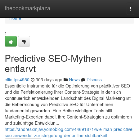
Home
thebookmarkplaza
Togg
navi
Home
1
Predictive SEO-Mythen
entlarvt
elliottps4950
303 days ago
News
Discuss
Essentielle Instrumente für die Optimierung von prädiktiver SEO
und die Perfektionierung Ihrer Content-Strategie In der sich
kontinuierlich entwickelnden Landschaft des Digital Marketing ist
die Beherrschung von Predictive SEO für Unternehmen
fundamental geworden. Eine Reihe wichtiger Tools hilft
Marketing-Experten dabei, ihre Content-Strategien zu optimieren
und zukünftige Entwicklun...
https://andresxmjav.yomoblog.com/44691871/wie-man-predictive-
seo-anwendet-zur-steigerung-der-online-sichtbarkeit