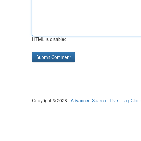
HTML is disabled
Copyright © 2026 |
Advanced Search
|
Live
|
Tag Clou