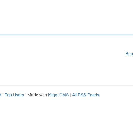
Rep
d
|
Top Users
| Made with
Kliqqi CMS
|
All RSS Feeds