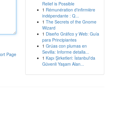
Relief is Possible
1
Rémunération d'infirmière
indépendante : Q...
1
The Secrets of the Gnome
Wizard
1
Diseño Gráfico y Web: Guía
para Principiantes
1
Grúas con plumas en
Sevilla: Informe detalla...
ort Page
1
Kapı Şirketleri: İstanbul'da
Güvenli Yaşam Alan...