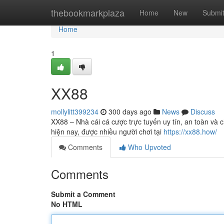
Home
thebookmarkplaza
Home
New
Submi
Home
1
XX88
mollylitt399234
300 days ago
News
Discuss
XX88 – Nhà cái cá cược trực tuyến uy tín, an toàn và
hiện nay, được nhiều người chơi tại
https://xx88.how/
Comments
Who Upvoted
Comments
Submit a Comment
No HTML