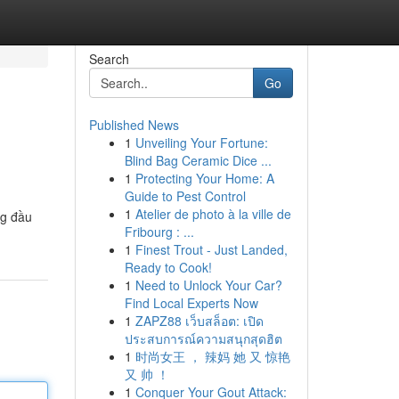
Search
Go
Published News
1
Unveiling Your Fortune:
Blind Bag Ceramic Dice ...
1
Protecting Your Home: A
Guide to Pest Control
1
Atelier de photo à la ville de
ng đầu
Fribourg : ...
1
Finest Trout - Just Landed,
Ready to Cook!
1
Need to Unlock Your Car?
Find Local Experts Now
1
ZAPZ88 เว็บสล็อต: เปิด
ประสบการณ์ความสนุกสุดฮิต
1
时尚女王 ， 辣妈 她 又 惊艳
又 帅 ！
1
Conquer Your Gout Attack: