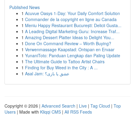
Published News
1
Acuvue Oasys 1-Day: Your Daily Comfort Solution
1
Commander de la copyright en ligne au Canada
1
Meniu Happy Restaurant București: Delicii Gusta...
1
A Leading Digital Marketing Guru: Increase Traf...
1
Amazing Dessert Platter Ideas to Delight You...
1
Done On Command Review – Worth Buying?
1
Verwenmassage Kaapstad: Ontspan en Ervaar
1
YunaniToto: Panduan Lengkap dan Paling Update
1
The Ultimate Guide to Tattoo Artist Chairs
1
Finding for Buy Weed in the City : A ...
1
Asal Jam: عشق یا بازی؟
Copyright © 2026 |
Advanced Search
|
Live
|
Tag Cloud
|
Top
Users
| Made with
Kliqqi CMS
|
All RSS Feeds