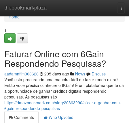
Home
thebookmarkplaza
Togg
navi
Home
1
Faturar Online com 6Gain
Respondendo Pesquisas?
aadamnffm303626
295 days ago
News
Discuss
Você está procurando uma maneira fácil de fazer renda extra?
Então você precisa conhecer o 6Gain! É um plataforma que te dá
a oportunidade de ganhar créditos digitais respondendo
pesquisas. As pesquisas são
https://dmozbookmark.com/story20363290/clicar-e-ganhar-com-
6gain-respondendo-pesquisas
Comments
Who Upvoted