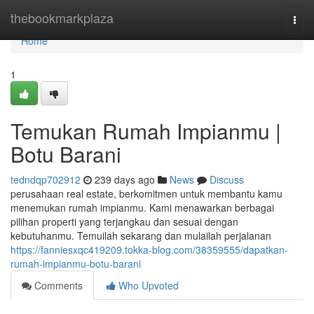
Home
thebookmarkplaza
Togg
navi
Home
1
Temukan Rumah Impianmu |
Botu Barani
tedndqp702912
239 days ago
News
Discuss
perusahaan real estate, berkomitmen untuk membantu kamu
menemukan rumah impianmu. Kami menawarkan berbagai
pilihan properti yang terjangkau dan sesuai dengan
kebutuhanmu. Temuilah sekarang dan mulailah perjalanan
https://fanniesxqc419209.tokka-blog.com/38359555/dapatkan-
rumah-impianmu-botu-barani
Comments
Who Upvoted