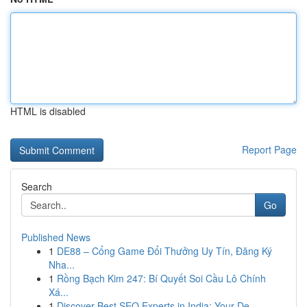
HTML is disabled
Report Page
Search
Go
Published News
1
DE88 – Cổng Game Đổi Thưởng Uy Tín, Đăng Ký
Nha...
1
Rồng Bạch Kim 247: Bí Quyết Soi Cầu Lô Chính
Xá...
1
Discover Best SEO Experts in India: Your De...