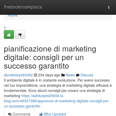
Home
thebookmarkplaza
Togg
navi
Home
1
pianificazione di marketing
digitale: consigli per un
successo garantito
deniskdey493362
234 days ago
News
Discuss
Il ambiente digitale è in costante evoluzione. Per avere successo
nel tuo imprenditoria, una strategia di marketing digitale efficace è
fondamentale. Ecco alcuni consigli per creare una strategia di
marketing
https://sahilueje425006.is-
blog.com/45337386/approccio-di-marketing-digitale-consigli-per-
un-successo-garantito
Comments
Who Upvoted