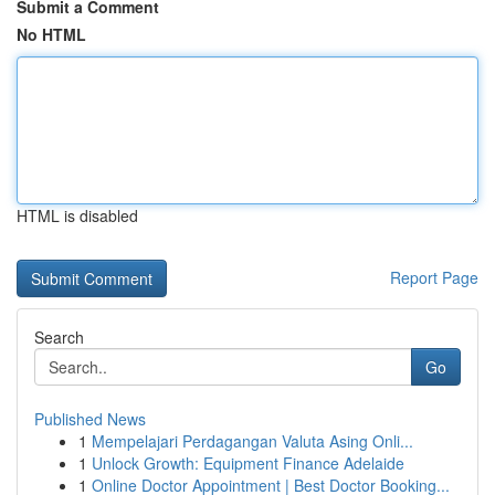
Submit a Comment
No HTML
HTML is disabled
Report Page
Search
Go
Published News
1
Mempelajari Perdagangan Valuta Asing Onli...
1
Unlock Growth: Equipment Finance Adelaide
1
Online Doctor Appointment | Best Doctor Booking...