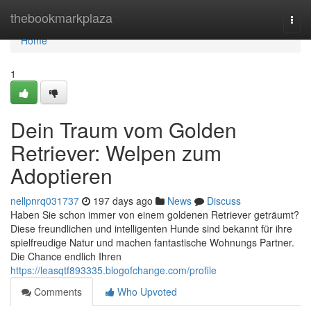
Home
thebookmarkplaza
Togg
navi
Home
1
Dein Traum vom Golden
Retriever: Welpen zum
Adoptieren
nellpnrq031737
197 days ago
News
Discuss
Haben Sie schon immer von einem goldenen Retriever geträumt?
Diese freundlichen und intelligenten Hunde sind bekannt für ihre
spielfreudige Natur und machen fantastische Wohnungs Partner.
Die Chance endlich Ihren
https://leasqtf893335.blogofchange.com/profile
Comments
Who Upvoted