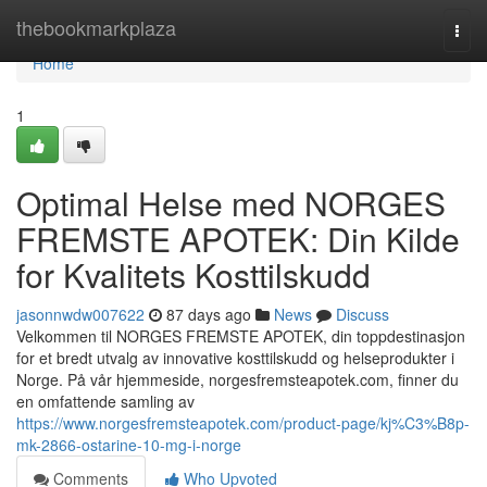
Home
thebookmarkplaza
Togg
navi
Home
1
Optimal Helse med NORGES
FREMSTE APOTEK: Din Kilde
for Kvalitets Kosttilskudd
jasonnwdw007622
87 days ago
News
Discuss
Velkommen til NORGES FREMSTE APOTEK, din toppdestinasjon
for et bredt utvalg av innovative kosttilskudd og helseprodukter i
Norge. På vår hjemmeside, norgesfremsteapotek.com, finner du
en omfattende samling av
https://www.norgesfremsteapotek.com/product-page/kj%C3%B8p-
mk-2866-ostarine-10-mg-i-norge
Comments
Who Upvoted