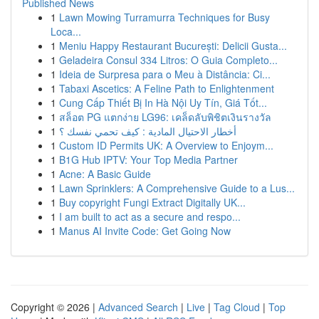
Published News
1
Lawn Mowing Turramurra Techniques for Busy
Loca...
1
Meniu Happy Restaurant București: Delicii Gusta...
1
Geladeira Consul 334 Litros: O Guia Completo...
1
Ideia de Surpresa para o Meu à Distância: Ci...
1
Tabaxi Ascetics: A Feline Path to Enlightenment
1
Cung Cấp Thiết Bị In Hà Nội Uy Tín, Giá Tốt...
1
สล็อต PG แตกง่าย LG96: เคล็ดลับพิชิตเงินรางวัล
1
أخطار الاحتيال المادية : كيف تحمي نفسك ؟
1
Custom ID Permits UK: A Overview to Enjoym...
1
B1G Hub IPTV: Your Top Media Partner
1
Acne: A Basic Guide
1
Lawn Sprinklers: A Comprehensive Guide to a Lus...
1
Buy copyright Fungi Extract Digitally UK...
1
I am built to act as a secure and respo...
1
Manus AI Invite Code: Get Going Now
Copyright © 2026 |
Advanced Search
|
Live
|
Tag Cloud
|
Top