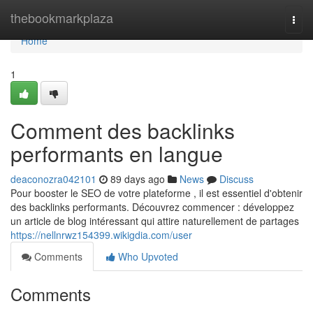
Home
thebookmarkplaza
Togg
navi
Home
1
Comment des backlinks
performants en langue
deaconozra042101
89 days ago
News
Discuss
Pour booster le SEO de votre plateforme , il est essentiel d'obtenir
des backlinks performants. Découvrez commencer : développez
un article de blog intéressant qui attire naturellement de partages
https://nellnrwz154399.wikigdia.com/user
Comments
Who Upvoted
Comments