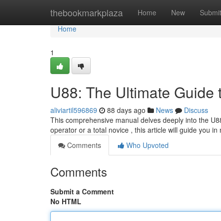
Home
thebookmarkplaza
Home
New
Submi
Home
1
U88: The Ultimate Guide 
aliviartil596869
88 days ago
News
Discuss
This comprehensive manual delves deeply into the U88,
operator or a total novice , this article will guide you i
Comments
Who Upvoted
Comments
Submit a Comment
No HTML