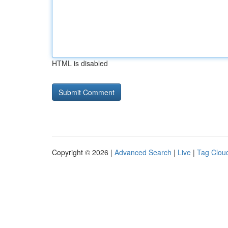
HTML is disabled
Copyright © 2026 |
Advanced Search
|
Live
|
Tag Clou