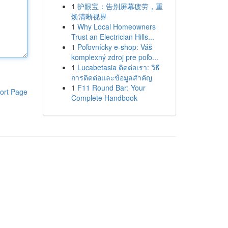
1
护眼宝：告别屏幕疲劳，重
焕清晰视界
1
Why Local Homeowners
Trust an Electrician Hills...
1
Poľovnícky e-shop: Váš
komplexný zdroj pre poľo...
1
Lucabetasia ติดต่อเรา: วิธี
การติดต่อและข้อมูลสำคัญ
1
F11 Round Bar: Your
ort Page
Complete Handbook