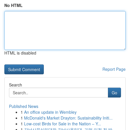
No HTML
HTML is disabled
Report Page
Search
Go
Published News
1
An office update in Wembley
1
McDonald's Market Drayton: Sustainability Initi...
1
Low-cost Birds for Sale in the Nation – Y...
1
강남사무실임대와 강남사옥임대, 기업 이전 전 반...