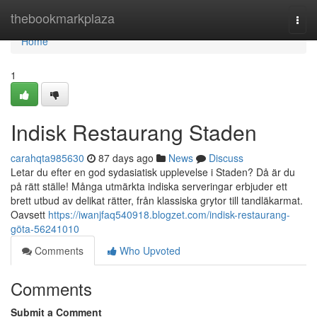
Home
thebookmarkplaza
Togg
navi
Home
1
Indisk Restaurang Staden
carahqta985630
87 days ago
News
Discuss
Letar du efter en god sydasiatisk upplevelse i Staden? Då är du
på rätt ställe! Många utmärkta indiska serveringar erbjuder ett
brett utbud av delikat rätter, från klassiska grytor till tandläkarmat.
Oavsett
https://iwanjfaq540918.blogzet.com/indisk-restaurang-
göta-56241010
Comments
Who Upvoted
Comments
Submit a Comment