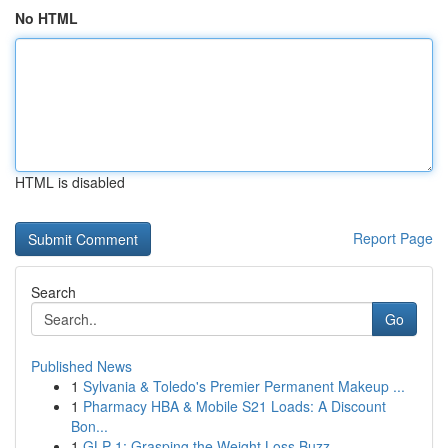
No HTML
HTML is disabled
Report Page
Search
Go
Published News
1
Sylvania & Toledo's Premier Permanent Makeup ...
1
Pharmacy HBA & Mobile S21 Loads: A Discount
Bon...
1
GLP-1: Grasping the Weight Loss Buzz