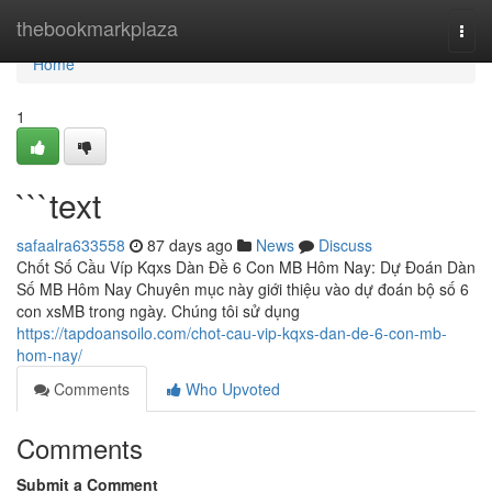
Home
thebookmarkplaza
Togg
navi
Home
1
```text
safaalra633558
87 days ago
News
Discuss
Chốt Số Cầu Víp Kqxs Dàn Đề 6 Con MB Hôm Nay: Dự Đoán Dàn
Số MB Hôm Nay Chuyên mục này giới thiệu vào dự đoán bộ số 6
con xsMB trong ngày. Chúng tôi sử dụng
https://tapdoansoilo.com/chot-cau-vip-kqxs-dan-de-6-con-mb-
hom-nay/
Comments
Who Upvoted
Comments
Submit a Comment