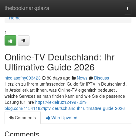
Home
thebookmarkplaza
Togg
navi
Home
1
Online-TV Deutschland: Ihr
Ultimative Guide 2026
nicolasqfny093423
86 days ago
News
Discuss
Herzlich zu Ihrem umfassenden Guide für IPTV in Deutschland .
In Artikel erklärt Ihnen, was Online-TV eigentlich bedeutet ,
welche Services es man finden kann und wie Sie die passende
Lösung für Ihre
https://lexielruz124997.dm-
blog.com/41541182/iptv-deutschland-ihr-ultimative-guide-2026
Comments
Who Upvoted
Comments