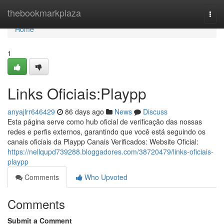
Home
thebookmarkplaza
Togg
navi
Home
1
Links Oficiais:Playpp
anyajlrr646429
86 days ago
News
Discuss
Esta página serve como hub oficial de verificação das nossas
redes e perfis externos, garantindo que você está seguindo os
canais oficiais da Playpp Canais Verificados: Website Oficial:
https://nellqupd739288.bloggadores.com/38720479/links-oficiais-
playpp
Comments
Who Upvoted
Comments
Submit a Comment