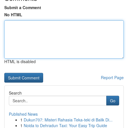
Submit a Comment
No HTML
HTML is disabled
Report Page
Search
Go
Published News
1
Dukun707: Misteri Rahasia Teka-teki di Balik Di...
1
Noida to Dehradun Taxi: Your Easy Trip Guide