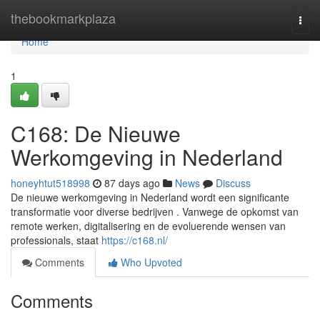
Home
thebookmarkplaza
Togg
navi
Home
1
C168: De Nieuwe
Werkomgeving in Nederland
honeyhtut518998
87 days ago
News
Discuss
De nieuwe werkomgeving in Nederland wordt een significante
transformatie voor diverse bedrijven . Vanwege de opkomst van
remote werken, digitalisering en de evoluerende wensen van
professionals, staat
https://c168.nl/
Comments
Who Upvoted
Comments