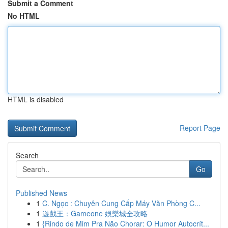
Submit a Comment
No HTML
HTML is disabled
Report Page
Search
Go
Published News
1
C. Ngọc : Chuyên Cung Cấp Máy Văn Phòng C...
1
遊戲王：Gameone 娛樂城全攻略
1
{Rindo de Mim Pra Não Chorar: O Humor Autocrít...