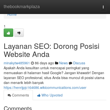
Home
thebookmarkplaza
Togg
navi
Home
1
Layanan SEO: Dorong Posisi
Website Anda
minakytw485961
86 days ago
News
Discuss
Apakah Anda kesulitan untuk mencapai peringkat yang
memuaskan di halaman hasil Google? Jangan khawatir! Dengan
layanan SEO profesional, situs Anda bisa muncul di posisi utama
dan menarik lebih banyak
https://henrijpjc164686.wikicommunications.com/user
Comments
Who Upvoted
Comments