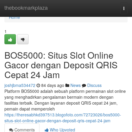
Home
thebookmarkplaza
Togg
navi
Home
1
BOS5000: Situs Slot Online
Gacor dengan Deposit QRIS
Cepat 24 Jam
joshjbma534472
84 days ago
News
Discuss
Platform BOS5000 adalah sebuah platform permainan slot online
yang menghadirkan pengalaman bermain modern dengan
fasilitas terbaik. Dengan layanan deposit QRIS cepat 24 jam,
pemain dapat memperoleh
https://theresabhkd397513.blogofoto.com/72723026/bos5000-
situs-slot-online-gacor-dengan-deposit-qris-cepat-24-jam
Comments
Who Upvoted