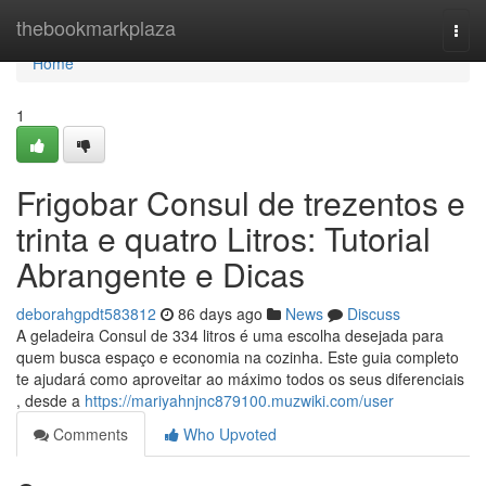
Home
thebookmarkplaza
Togg
navi
Home
1
Frigobar Consul de trezentos e
trinta e quatro Litros: Tutorial
Abrangente e Dicas
deborahgpdt583812
86 days ago
News
Discuss
A geladeira Consul de 334 litros é uma escolha desejada para
quem busca espaço e economia na cozinha. Este guia completo
te ajudará como aproveitar ao máximo todos os seus diferenciais
, desde a
https://mariyahnjnc879100.muzwiki.com/user
Comments
Who Upvoted