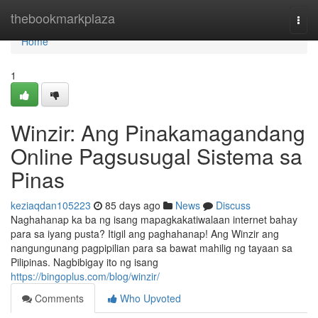
Home
thebookmarkplaza
Togg
navi
Home
1
Winzir: Ang Pinakamagandang
Online Pagsusugal Sistema sa
Pinas
keziaqdan105223
85 days ago
News
Discuss
Naghahanap ka ba ng isang mapagkakatiwalaan internet bahay
para sa iyang pusta? Itigil ang paghahanap! Ang Winzir ang
nangungunang pagpipilian para sa bawat mahilig ng tayaan sa
Pilipinas. Nagbibigay ito ng isang
https://bingoplus.com/blog/winzir/
Comments
Who Upvoted