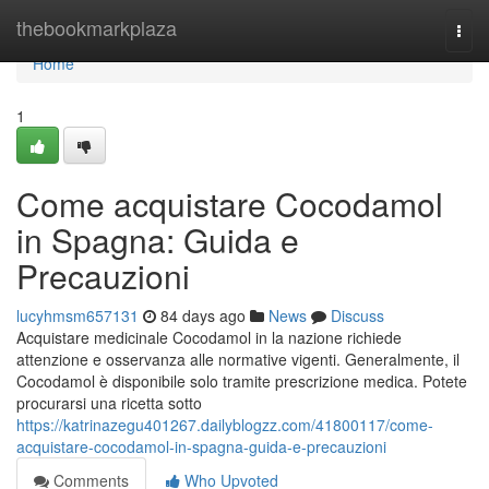
Home
thebookmarkplaza
Togg
navi
Home
1
Come acquistare Cocodamol
in Spagna: Guida e
Precauzioni
lucyhmsm657131
84 days ago
News
Discuss
Acquistare medicinale Cocodamol in la nazione richiede
attenzione e osservanza alle normative vigenti. Generalmente, il
Cocodamol è disponibile solo tramite prescrizione medica. Potete
procurarsi una ricetta sotto
https://katrinazegu401267.dailyblogzz.com/41800117/come-
acquistare-cocodamol-in-spagna-guida-e-precauzioni
Comments
Who Upvoted