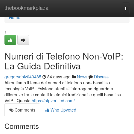
Home
thebookmarkplaza
Togg
navi
Home
1
Numeri di Telefono Non-VoIP:
La Guida Definitiva
gregoryoblv040485
84 days ago
News
Discuss
Affrontiamo il tema dei numeri di telefono non- basati su
tecnologia VoIP . Esistono utenti si interrogano riguardo a
differenze tra le contatti telefonici tradizionali e quelli basati su
VoIP . Questa
https://otpverified.com/
Comments
Who Upvoted
Comments