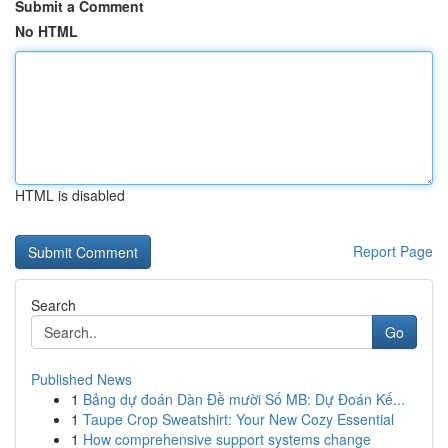
Submit a Comment
No HTML
HTML is disabled
Report Page
Search
Go
Published News
1
Bảng dự đoán Dàn Đề mười Số MB: Dự Đoán Kế...
1
Taupe Crop Sweatshirt: Your New Cozy Essential
1
How comprehensive support systems change