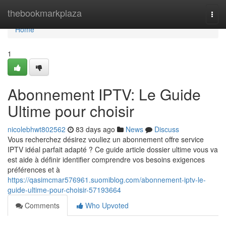
Home
thebookmarkplaza
Togg
navi
Home
1
Abonnement IPTV: Le Guide
Ultime pour choisir
nicolebhwt802562
83 days ago
News
Discuss
Vous recherchez désirez vouliez un abonnement offre service
IPTV idéal parfait adapté ? Ce guide article dossier ultime vous va
est aide à définir identifier comprendre vos besoins exigences
préférences et à
https://qasimcmar576961.suomiblog.com/abonnement-iptv-le-
guide-ultime-pour-choisir-57193664
Comments
Who Upvoted