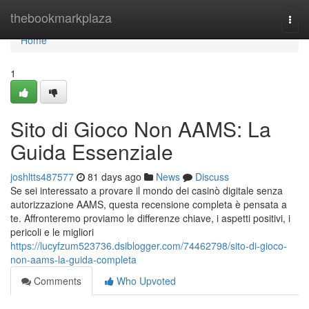
Home
thebookmarkplaza
Togg
navi
Home
1
Sito di Gioco Non AAMS: La
Guida Essenziale
joshltts487577
81 days ago
News
Discuss
Se sei interessato a provare il mondo dei casinò digitale senza
autorizzazione AAMS, questa recensione completa è pensata a
te. Affronteremo proviamo le differenze chiave, i aspetti positivi, i
pericoli e le migliori
https://lucyfzum523736.dsiblogger.com/74462798/sito-di-gioco-
non-aams-la-guida-completa
Comments
Who Upvoted