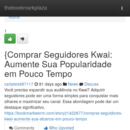
Home
thebookmarkplaza
Togg
navi
Home
1
{Comprar Seguidores Kwai:
Aumente Sua Popularidade
em Pouco Tempo
carlyteix687117
81 days ago
News
Discuss
Você precisa expandir sua audiência no Kwai? Adquirir
seguidores pode ser uma forma simples para conquistar mais
olhares e maximizar seu canal. Essa abordagem pode dar um
destaque significativo,
https://bookmarkworm.com/story21422877/comprar-seguidores-
kwai-aumente-sua-alcance-em-pouco-tempo
Comments
Who Upvoted